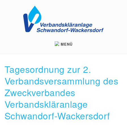
Skip
to
main
navigation
MENÜ
Tagesordnung zur 2.
Verbandsversammlung des
Zweckverbandes
Verbandskläranlage
Schwandorf-Wackersdorf