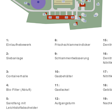
1:
8:
15:
Einlaufhebewerk
Frischschlammeindicker
Denitr
2:
9:
16:
Siebanlage
Schlammentwässerung
Denitr
Nitrif
3:
10:
17:
Containerhalle
Gasbehälter
Nitrif
4:
11:
18:
Bio-Filter (Abluft)
Gasfackel
Geblä
5:
12:
19:
Sandfang mit
Aufgangsturm
Nachk
Leichtstoffabscheider