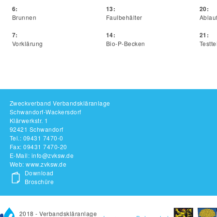
6:
13:
20:
Brunnen
Faulbehälter
Ablau
7:
14:
21:
Vorklärung
Bio-P-Becken
Testte
Zweckverband Verbandskläranlage
Schwandorf-Wackersdorf
Klärwerkstr. 1
92421 Schwandorf
Tel.: 09431 7470-0
Fax: 09431 7470-20
E-Mail:
info@zvksw.de
Web: www.zvksw.de
Download
Broschüre
2018 - Verbandskläranlage